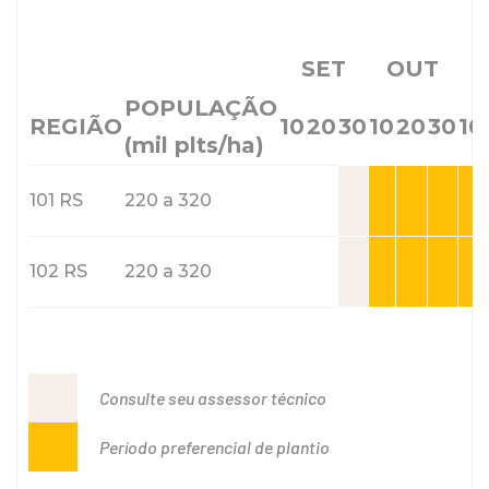
SET
OUT
POPULAÇÃO
REGIÃO
10
20
30
10
20
30
10
(mil plts/ha)
101 RS
220 a 320
102 RS
220 a 320
Consulte seu assessor técnico
Período preferencial de plantio